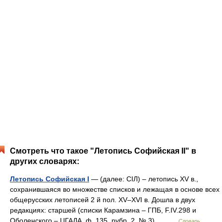
Смотреть что такое "Летопись Софийская II" в
других словарях:
Летопись Софийская I
— (далее: СIЛ) – летопись XV в.,
сохранившаяся во множестве списков и лежащая в основе всех
общерусских летописей 2 й пол. XV–XVI в. Дошла в двух
редакциях: старшей (списки Карамзина – ГПБ, F.IV.298 и
Оболенского – ЦГАДА, ф. 135, рубр. 2, № 3),… …
Словарь