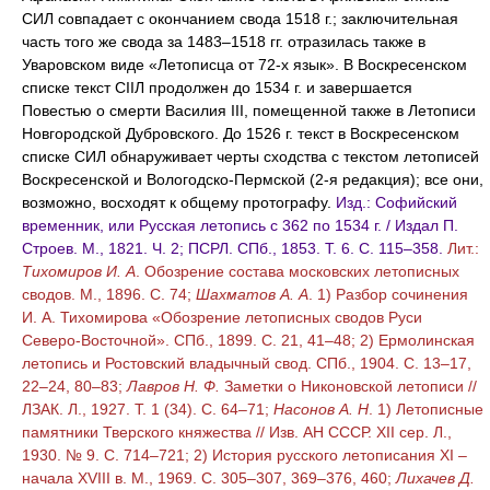
СИЛ совпадает с окончанием свода 1518 г.; заключительная
часть того же свода за 1483–1518 гг. отразилась также в
Уваровском виде «Летописца от 72-х язык». В Воскресенском
списке текст СIIЛ продолжен до 1534 г. и завершается
Повестью о смерти Василия III, помещенной также в Летописи
Новгородской Дубровского. До 1526 г. текст в Воскресенском
списке СИЛ обнаруживает черты сходства с текстом летописей
Воскресенской и Вологодско-Пермской (2-я редакция); все они,
возможно, восходят к общему протографу.
Изд.: Софийский
временник, или Русская летопись с 362 по 1534 г. / Издал П.
Строев. М., 1821. Ч. 2; ПСРЛ. СПб., 1853. Т. 6. С. 115–358.
Лит.:
Тихомиров И. А
. Обозрение состава московских летописных
сводов. М., 1896. С. 74;
Шахматов А. А
. 1) Разбор сочинения
И. А. Тихомирова «Обозрение летописных сводов Руси
Северо-Восточной». СПб., 1899. С. 21, 41–48; 2) Ермолинская
летопись и Ростовский владычный свод. СПб., 1904. С. 13–17,
22–24, 80–83;
Лавров Н. Ф.
Заметки о Никоновской летописи //
ЛЗАК. Л., 1927. Т. 1 (34). С. 64–71;
Насонов А. Н
. 1) Летописные
памятники Тверского княжества // Изв. АН СССР. XII сер. Л.,
1930. № 9. С. 714–721; 2) История русского летописания XI –
начала XVIII в. М., 1969. С. 305–307, 369–376, 460;
Лихачев Д.