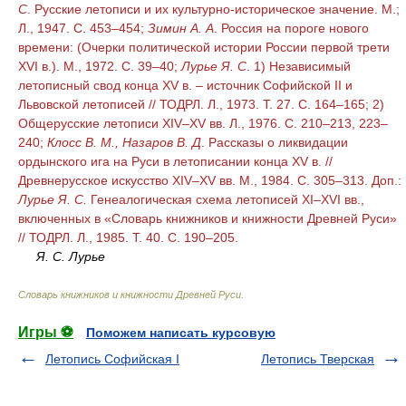
С
. Русские летописи и их культурно-историческое значение. М.;
Л., 1947. С. 453–454;
Зимин А. А
. Россия на пороге нового
времени: (Очерки политической истории России первой трети
XVI в.). М., 1972. С. 39–40;
Лурье Я. С
. 1) Независимый
летописный свод конца XV в. – источник Софийской II и
Львовской летописей // ТОДРЛ. Л., 1973. Т. 27. С. 164–165; 2)
Общерусские летописи XIV–XV вв. Л., 1976. С. 210–213, 223–
240;
Клосс В. М., Назаров В. Д
. Рассказы о ликвидации
ордынского ига на Руси в летописании конца XV в. //
Древнерусское искусство XIV–XV вв. М., 1984. С. 305–313.
Доп.:
Лурье Я. С.
Генеалогическая схема летописей XI–XVI вв.,
включенных в «Словарь книжников и книжности Древней Руси»
// ТОДРЛ. Л., 1985. Т. 40. С. 190–205.
Я. С. Лурье
Словарь книжников и книжности Древней Руси
.
Игры ⚽
Поможем написать курсовую
Летопись Софийская I
Летопись Тверская