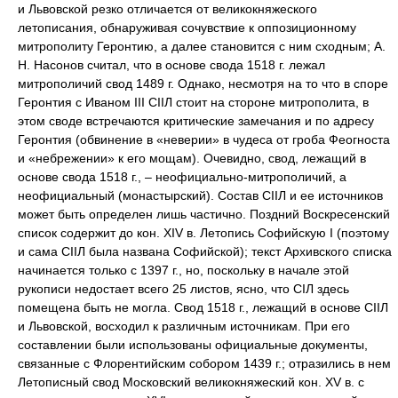
и Львовской резко отличается от великокняжеского
летописания, обнаруживая сочувствие к оппозиционному
митрополиту Геронтию, а далее становится с ним сходным; А.
Н. Насонов считал, что в основе свода 1518 г. лежал
митрополичий свод 1489 г. Однако, несмотря на то что в споре
Геронтия с Иваном III СIIЛ стоит на стороне митрополита, в
этом своде встречаются критические замечания и по адресу
Геронтия (обвинение в «неверии» в чудеса от гроба Феогноста
и «небрежении» к его мощам). Очевидно, свод, лежащий в
основе свода 1518 г., – неофициально-митрополичий, а
неофициальный (монастырский). Состав СIIЛ и ее источников
может быть определен лишь частично. Поздний Воскресенский
список содержит до кон. XIV в. Летопись Софийскую I (поэтому
и сама СIIЛ была названа Софийской); текст Архивского списка
начинается только с 1397 г., но, поскольку в начале этой
рукописи недостает всего 25 листов, ясно, что CIЛ здесь
помещена быть не могла. Свод 1518 г., лежащий в основе СIIЛ
и Львовской, восходил к различным источникам. При его
составлении были использованы официальные документы,
связанные с Флорентийским собором 1439 г.; отразились в нем
Летописный свод Московский великокняжеский кон. XV в. с