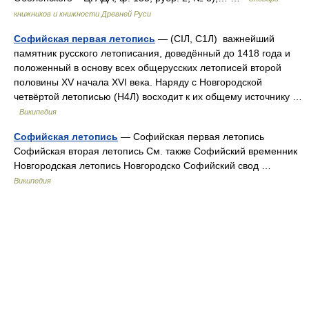
книжников и книжности Древней Руси
Софийская первая летопись
— (CIЛ, С1Л) важнейший
памятник русского летописания, доведённый до 1418 года и
положенный в основу всех общерусских летописей второй
половины XV начала XVI века. Наряду с Новгородской
четвёртой летописью (Н4Л) восходит к их общему источнику …
Википедия
Софийская летопись
— Софийская первая летопись
Софийская вторая летопись См. также Софийский временник
Новгородская летопись Новгородско Софийский свод …
Википедия