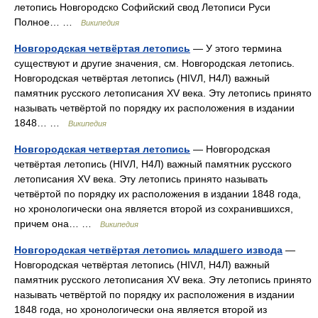
летопись Новгородско Софийский свод Летописи Руси
Полное… …
Википедия
Новгородская четвёртая летопись
— У этого термина
существуют и другие значения, см. Новгородская летопись.
Новгородская четвёртая летопись (HIVЛ, Н4Л) важный
памятник русского летописания XV века. Эту летопись принято
называть четвёртой по порядку их расположения в издании
1848… …
Википедия
Новгородская четвертая летопись
— Новгородская
четвёртая летопись (НIVЛ, Н4Л) важный памятник русского
летописания XV века. Эту летопись принято называть
четвёртой по порядку их расположения в издании 1848 года,
но хронологически она является второй из сохранившихся,
причем она… …
Википедия
Новгородская четвёртая летопись младшего извода
—
Новгородская четвёртая летопись (НIVЛ, Н4Л) важный
памятник русского летописания XV века. Эту летопись принято
называть четвёртой по порядку их расположения в издании
1848 года, но хронологически она является второй из