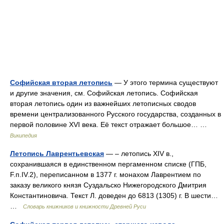
Софийская вторая летопись
— У этого термина существуют
и другие значения, см. Софийская летопись. Софийская
вторая летопись один из важнейших летописных сводов
времени централизованного Русского государства, созданных в
первой половине XVI века. Её текст отражает большое… …
Википедия
Летопись Лаврентьевская
— – летопись XIV в.,
сохранившаяся в единственном пергаменном списке (ГПБ,
F.п.IV.2), переписанном в 1377 г. монахом Лаврентием по
заказу великого князя Суздальско Нижегородского Дмитрия
Константиновича. Текст Л. доведен до 6813 (1305) г. В шести…
…
Словарь книжников и книжности Древней Руси