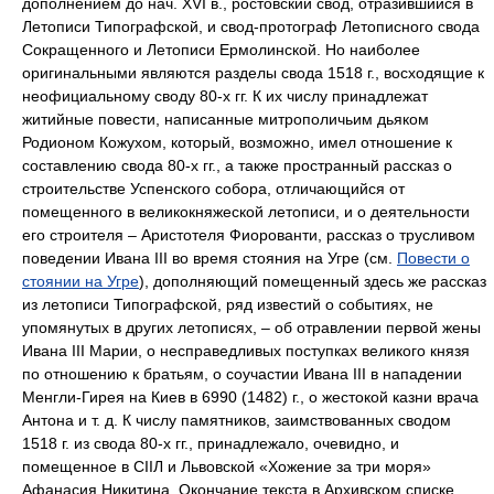
дополнением до нач. XVI в., ростовский свод, отразившийся в
Летописи Типографской, и свод-протограф Летописного свода
Сокращенного и Летописи Ермолинской. Но наиболее
оригинальными являются разделы свода 1518 г., восходящие к
неофициальному своду 80-х гг. К их числу принадлежат
житийные повести, написанные митрополичьим дьяком
Родионом Кожухом, который, возможно, имел отношение к
составлению свода 80-х гг., а также пространный рассказ о
строительстве Успенского собора, отличающийся от
помещенного в великокняжеской летописи, и о деятельности
его строителя – Аристотеля Фиорованти, рассказ о трусливом
поведении Ивана III во время стояния на Угре (см.
Повести о
стоянии на Угре
), дополняющий помещенный здесь же рассказ
из летописи Типографской, ряд известий о событиях, не
упомянутых в других летописях, – об отравлении первой жены
Ивана III Марии, о несправедливых поступках великого князя
по отношению к братьям, о соучастии Ивана III в нападении
Менгли-Гирея на Киев в 6990 (1482) г., о жестокой казни врача
Антона и т. д. К числу памятников, заимствованных сводом
1518 г. из свода 80-х гг., принадлежало, очевидно, и
помещенное в СIIЛ и Львовской «Хожение за три моря»
Афанасия Никитина. Окончание текста в Архивском списке