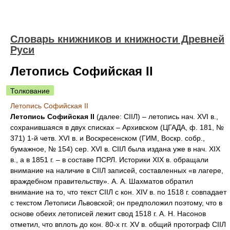
Словарь книжников и книжности Древней
Руси
Летопись Софийская II
Толкование
Летопись Софийская II
Летопись Софийская II
(далее: СIIЛ) – летопись нач. XVI в.,
сохранившаяся в двух списках – Архивском (ЦГАДА, ф. 181, №
371) 1-й четв. XVI в. и Воскресенском (ГИМ, Воскр. собр.,
бумажное, № 154) сер. XVI в. СIIЛ была издана уже в нач. XIX
в., а в 1851 г. – в составе ПСРЛ. Историки XIX в. обращали
внимание на наличие в СIIЛ записей, составленных «в лагере,
враждебном правительству». А. А. Шахматов обратил
внимание на то, что текст СIIЛ с кон. XIV в. по 1518 г. совпадает
с текстом Летописи Львовской; он предположил поэтому, что в
основе обеих летописей лежит свод 1518 г. А. Н. Насонов
отметил, что вплоть до кон. 80-х гг. XV в. общий протограф СIIЛ